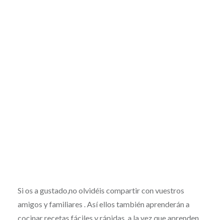
Si os a gustado,no olvidéis compartir con vuestros
amigos y familiares . Así ellos también aprenderán a
cocinar recetas fáciles y rápidas, a la vez que aprenden