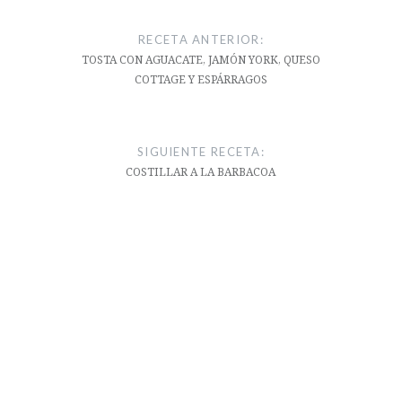
Navegación
de
RECETA ANTERIOR:
entradas
TOSTA CON AGUACATE, JAMÓN YORK, QUESO
COTTAGE Y ESPÁRRAGOS
SIGUIENTE RECETA:
COSTILLAR A LA BARBACOA