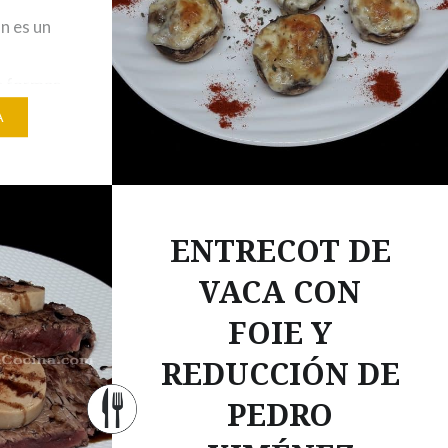
n es un
s
s formas
 se toma
A
o en un
es, esa
n
El
ENTRECOT DE
ne mucho
VACA CON
FOIE Y
REDUCCIÓN DE
PEDRO