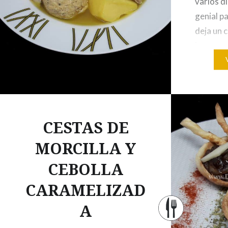
varios d
genial pa
deja un 
hacer so
Cuando 
CESTAS DE
MORCILLA Y
CEBOLLA
CARAMELIZAD
A