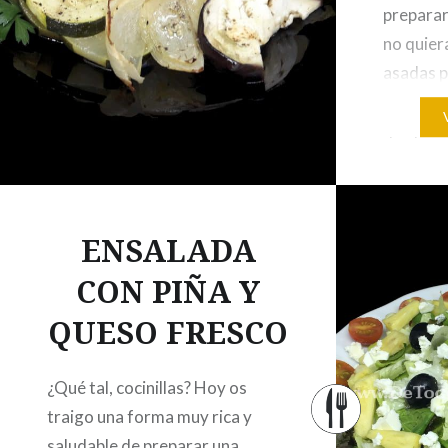
preparar
no quier
asadas p
mucho la
que pone
verduras
chorizo
ENSALADA
CON PIÑA Y
QUESO FRESCO
¿Qué tal, cocinillas? Hoy os
traigo una forma muy rica y
saludable de preparar una