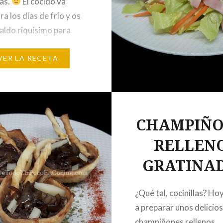
ías.
El cocido va
ra los días de frío y os
caldo riquísimo para
pa varias veces.
yo hago…
VER LA RECETA
CHAMPIÑO
RELLEN
GRATINA
¿Qué tal, cocinillas? H
a preparar unos delicio
champiñones rellenos