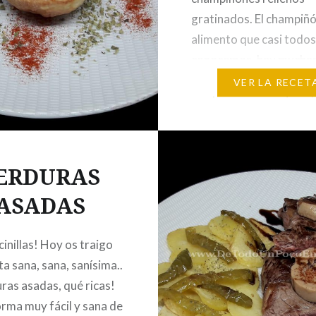
gratinados. El champiñó
alimento que casi todo
conocemos, hay mucha
de cocinarlos e incluso
VER LA RECET
crudo, como por ejempl
carpaccio de champiñon
receta la compartiré co
vosotros más adelante. 
ERDURAS
champiñón tiene no tie
ASADAS
aporte calórico,…
cinillas! Hoy os traigo
ta sana, sana, sanísima..
ras asadas, qué ricas!
orma muy fácil y sana de