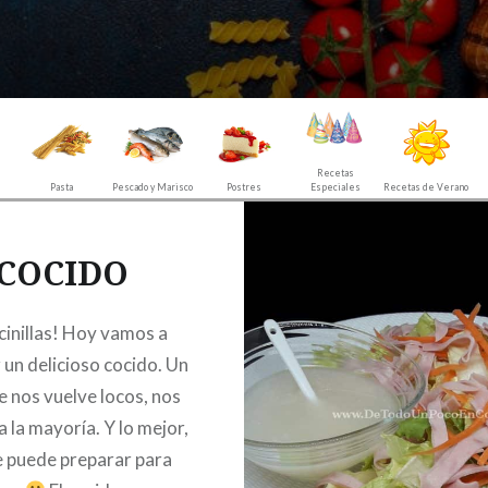
Recetas
Pasta
Pescado y Marisco
Postres
Especiales
Recetas de Verano
COCIDO
cinillas! Hoy vamos a
 un delicioso cocido. Un
e nos vuelve locos, nos
 la mayoría. Y lo mejor,
e puede preparar para