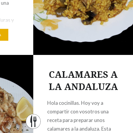
 una
duras y
mbién
A
Es un
ón y
a pega,
ar el
CALAMARES A
ue no…
LA ANDALUZA
Hola cocinillas. Hoy voy a
compartir con vosotros una
receta para preparar unos
calamares a la andaluza. Esta