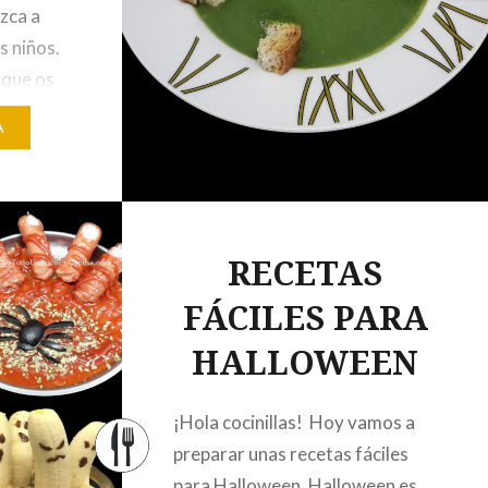
zca a
s niños.
 que os
A
enemos
bles que
RECETAS
FÁCILES PARA
HALLOWEEN
¡Hola cocinillas! Hoy vamos a
preparar unas recetas fáciles
para Halloween. Halloween es