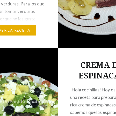
 verduras. Para los que
an tomar verduras
orque no les guste
 verdura, solo tenéis
VER LA RECETA
r por encima de las
 un poco de beicon o
…
CREMA 
ESPINAC
¡Hola cocinillas! Hoy os
una receta para prepara
rica crema de espinacas
sabemos que las espina