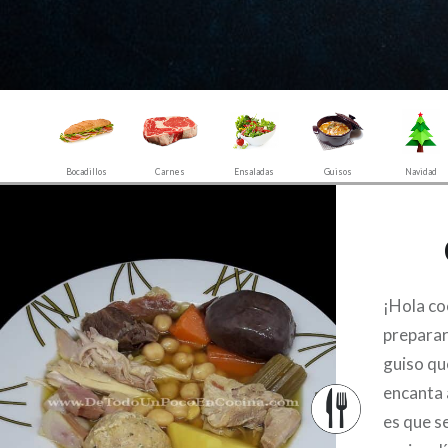
Bocadillos
Carnes
Ensaladas
Guisos
Navidad
¡Hola co
preparar
guiso qu
encanta a
es que s