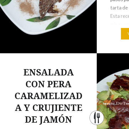
tarta de
Esta rec
mis sueg
encanta 
que no p
visita a 
comiendo
ENSALADA
CON PERA
CARAMELIZAD
A Y CRUJIENTE
DE JAMÓN