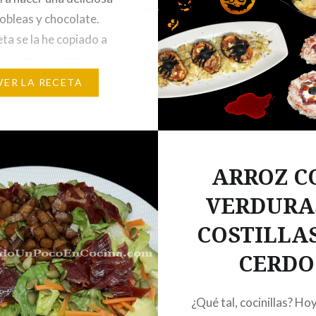
 obleas y chocolate.
eta se la he copiado a
ros, en casa nos
y es que está tan rica
VER LA RECETA
uedo esperar a ir de
su casa para disfrutar
 esta riquísima tarta…
ARROZ C
VERDURA
COSTILLA
CERDO
¿Qué tal, cocinillas? Ho