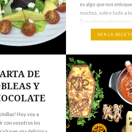
es algo que nos enloque
muchos, sobre todo a lo
Con esta receta seguro
costará menos comer
VER LA RECET
espinacas, ya que las t
que tomar por lo saluda
son. Las espinacas…
ARTA DE
BLEAS Y
HOCOLATE
cinillas! Hoy voy a
r con vosotros los
ra hacer una deliciosa