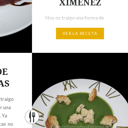
XIMÉNEZ
Hoy os traigo una forma de
comer un rico entrecot.
VER LA RECETA
Entrecot de vaca con foie y
reducción de pedro ximénez. Y
sé que es una carne que no
necesita adornos, pero de esta
manera dejaréis a vuestros
DE
invitados encantados por lo rico
AS
que está y lo vistoso que queda
o también para disfrutar en
 traigo
casa…
r una
. Ya
cas no