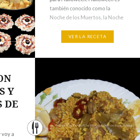
también conocido como la
Noche de los Muertos, la Noche
de Brujas o Vísperas de los
Difuntos. Hoy en día es una
VER LA RECETA
noche para pasarlo bien,
disfrazarse de algo aterrador,
repartir caramelos, hacer
terroríficas calabazas, fiestas,
ON
concursos de disfraces,
S Y
elaboración de productos…
S DE
y voy a