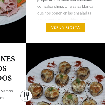
con salsa china. Una salsa blanca
que nos ponen en las ensaladas
de un restaurante chino y que
tanto nos gusta. Yo al menos
VER LA RECETA
me moría por saber como se
hacía, así que no perdí la
oportunidad de preguntar a un
compañero…
NES
OS
DOS
oy vamos
sos