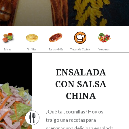
Salsas
Tortillas
Tostas y Más
Trucos de Cocina
Verduras
ENSALADA
CON SALSA
CHINA
¿Qué tal, cocinillas? Hoy os
traigo una recetas para
preparar una deliciosa ensalada