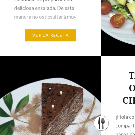
deliciosa ensalada. De esta
manera no os resultará muy
aburrido tomar algo de verde y
más de alguna/o de vosotras/os
VER LA RECETA
os animareis a tomar
ensaladitas más a menudo con
las formas de prepararlas que
comparto con vosotros
.
T
Así…
O
C
¡Hola co
comparti
pasos pa